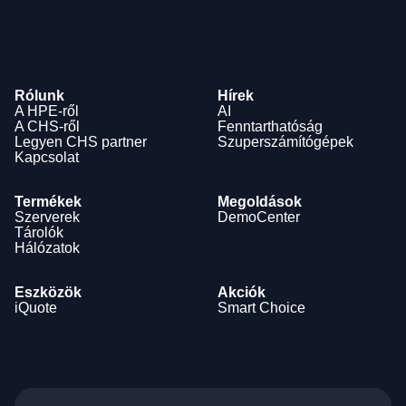
Kattintson ide és vegye fel a kapcsolatot szakértő
kollégáinkkal, akik készséggel állnak rendelkezésére!
Rólunk
Hírek
A HPE-ről
AI
A CHS-ről
Fenntarthatóság
Legyen CHS partner
Szuperszámítógépek
Kapcsolat
Termékek
Megoldások
Szerverek
DemoCenter
Tárolók
Hálózatok
Eszközök
Akciók
iQuote
Smart Choice