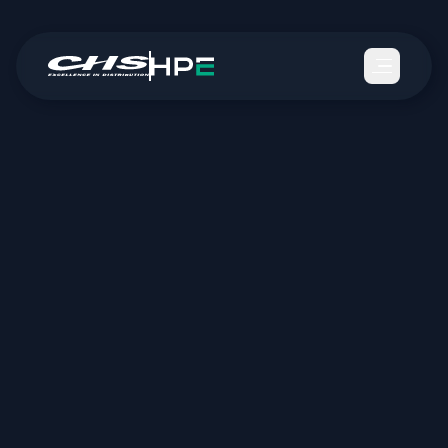
Üdvözüljük a jövő technológiájában, ahol a HPE és
az NVIDIA együttműködése révén az AI lehetőségei
határtalanok, és ahol a HPE és NVIDIA közösen
fejlesztett megoldásainak köszönhetően vállalkozása